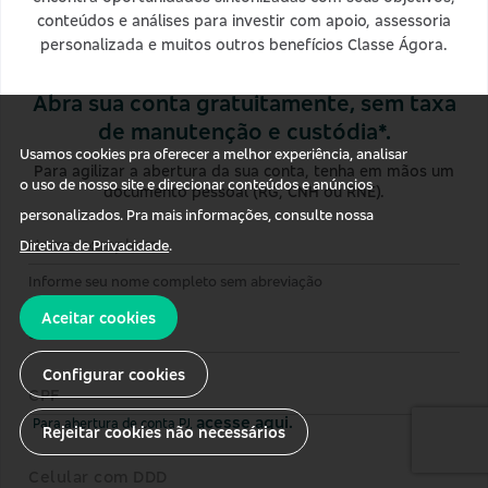
conteúdos e análises para investir com apoio, assessoria
personalizada e muitos outros benefícios Classe Ágora.
Abra sua conta gratuitamente, sem taxa
de manutenção e custódia*.
Usamos cookies pra oferecer a melhor experiência, analisar
Para agilizar a abertura da sua conta, tenha em mãos um
o uso de nosso site e direcionar conteúdos e anúncios
documento pessoal (RG, CNH ou RNE).
personalizados. Pra mais informações, consulte nossa
Nome completo
Diretiva de Privacidade
.
Informe seu nome completo sem abreviação
Aceitar cookies
E-mail
Configurar cookies
CPF
acesse aqui.
Para abertura de conta PJ,
Rejeitar cookies não necessários
Celular com DDD